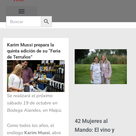
Ir
al
Search Button
contenido
Search
for:
RUTAS DE LAS BURBUJAS
Karim Mussi prepara la
quinta edición de su “Feria
de Terruños”
Se realizará el próximo
sábado 19 de octubre en
Bodega Alandes, en Maipú.
42 Mujeres al
Como todos los años, el
Mando: El vino y
enólogo
Karim Mussi
, abre