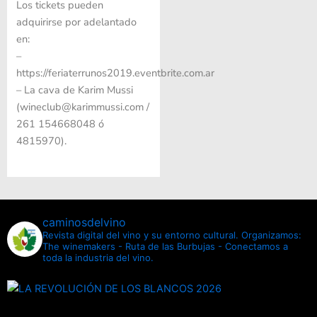
Los tickets pueden
adquirirse por adelantado
en:
–
https://feriaterrunos2019.eventbrite.com.ar
– La cava de Karim Mussi
(wineclub@karimmussi.com /
261 154668048 ó
4815970).
caminosdelvino
Revista digital del vino y su entorno cultural.
Organizamos:
The winemakers - Ruta de las Burbujas - Conectamos a
toda la industria del vino.