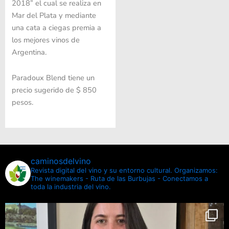
2018” el cual se realiza en
Mar del Plata y mediante
una cata a ciegas premia a
los mejores vinos de
Argentina.
Paradoux Blend tiene un
precio sugerido de $ 850
pesos.
caminosdelvino
Revista digital del vino y su entorno cultural.
Organizamos:
The winemakers - Ruta de las Burbujas - Conectamos a
toda la industria del vino.