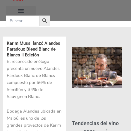
Ir
al
Search Button
contenido
Search
for:
RUTAS DE LAS BURBUJAS
Karim Mussi lanzó Alandes
Paradoux Blend Blanc de
Blancs II Edición
El reconocido enólogo
presenta un nuevo Alandes
Pardoux Blanc de Blancs
compuesto por 66% de
Semillón y 34% de
Sauvignon Blanc.
Bodega Alandes ubicada en
Maipú, es uno de los
Tendencias del vino
grandes proyectos de Karim