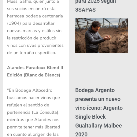
para 2025 según
Mussi Saffie, quien junto a
sus socios encontró esta
3SAPAS
hermosa bodega centenaria
(1904) para desarrollar
nuevas marcas y estilos sin
la restricción de producir
vinos con uvas provenientes
de un terruño específico.
Alandes Paradoux Blend II
Edición (Blanc de Blancs)
Bodega Argento
“En Bodega Altocedro
buscamos hacer vinos que
presenta un nuevo
reflejen el sentido de
vino ícono: Argento
pertenencia (La Consulta),
Single Block
mientras que Alandes nos
Gualtallary Malbec
permite tener más libertad
2020
en cuanto al origen de las