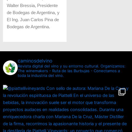
Walter Bressia, Presidente
de Bodegas de Argentina, y
El Ing. Juan Carlos Pina de
Bodegas de Argentina.
caminosdelvino
Revista digital del vino y su entorno cultural.
Organizamos:
The winemakers - Ruta de las Burbujas - Conectamos a
toda la industria del vino.