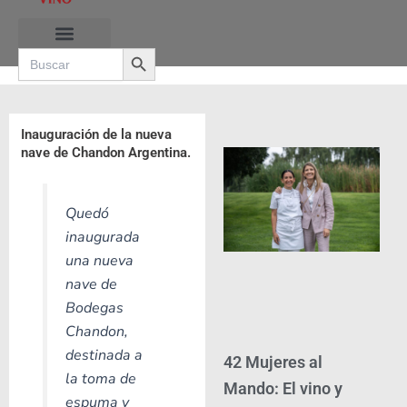
Ir
al
Search Button
contenido
Search
for:
RUTAS DE LAS BURBUJAS
Inauguración de la nueva
nave de Chandon Argentina.
Quedó
inaugurada
una nueva
nave de
Bodegas
Chandon,
destinada a
42 Mujeres al
la toma de
Mando: El vino y
espuma y