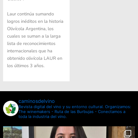
Laur continúa sumando
logros inéditos en la historia
Olivícola Argentina, los
cuales se suman a la larga
lista de reconocimientos
internacionales que ha
obtenido olivícola LAUR en
los últimos 3 años.
caminosdelvino
Revista digital del vino y su entorno cultural.
Organizamos:
The winemakers - Ruta de las Burbujas - Conectamos a
toda la industria del vino.