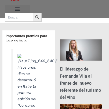
Ir
al
Search Button
contenido
Search
for:
Importantes premios para
Laur en Italia.
Hace unos
El liderazgo de
días se
Fernanda Vila al
desarrolló
frente del nuevo
en Italia la
referente del turismo
primera
del vino
edición del
“Concurso