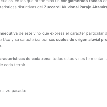
s suelos, en los que predomina un
conglomerado rocoso
co
erísticas distintivas del
Zuccardi Aluvional Paraje Altamir
nsecutiva
de este vino que expresa el carácter particular d
 de Uco y se caracteriza por sus
suelos de origen aluvial pr
ra.
aracterísticas de cada zona
, todos estos vinos fermentan
de cada terroir.
 marzo pasado: