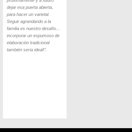
próximamente y a futuro
dejar esa puerta abierta,
para hacer un varietal.
Seguir agrandando a la
familia es nuestro desafío…
incorporar un espumoso de
elaboración tradicional
también sería ideal\”.