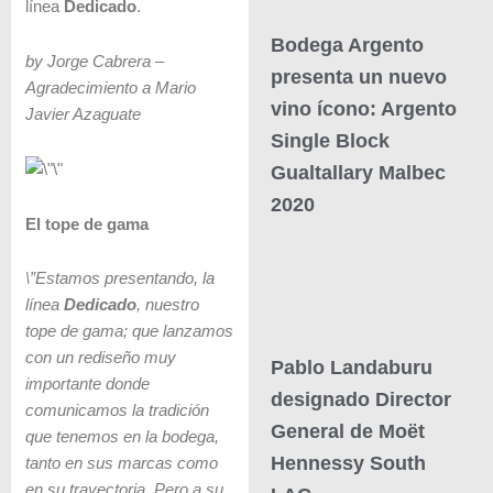
línea
Dedicado
.
Bodega Argento
by Jorge Cabrera –
presenta un nuevo
Agradecimiento a Mario
vino ícono: Argento
Javier Azaguate
Single Block
Gualtallary Malbec
2020
El tope de gama
\”Estamos presentando, la
línea
Dedicado
, nuestro
tope de gama; que lanzamos
con un rediseño muy
Pablo Landaburu
importante donde
designado Director
comunicamos la tradición
General de Moët
que tenemos en la bodega,
Hennessy South
tanto en sus marcas como
en su trayectoria. Pero a su