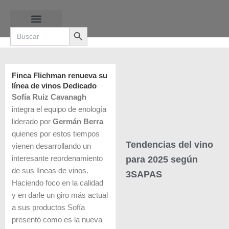
Ir
al
Search Button
contenido
Search
for:
RUTAS DE LAS BURBUJAS
Finca Flichman renueva su
línea de vinos Dedicado
Sofía Ruiz Cavanagh
integra el equipo de enología
liderado por
Germán Berra
quienes por estos tiempos
Tendencias del vino
vienen desarrollando un
para 2025 según
interesante reordenamiento
de sus líneas de vinos.
3SAPAS
Haciendo foco en la calidad
y en darle un giro más actual
a sus productos Sofía
presentó como es la nueva