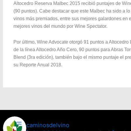
Altocedro Reserva Malbec 2015 recibió puntajes de Wine
(90 puntos). Cabe destacar que este Malbec ha sido a lo 
vinos más premiados, entre sus mejores galardones en el
mejores vinos del mundo por Wine Spectator.
Por último, Wine Advocate otorgó 91 puntos a Altocedro 
de la línea Altocedro Año Cero, 90 puntos para Abras To
Blend (3ra edición), también bajo el mismo puntaje el pres
su Reporte Anual 2018.
caminosdelvino