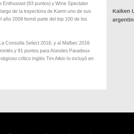
 Enthusiast (93 puntos) y Wine Spectator
Kaiken U
largo de la trayectoria de Karim uno de sus
 año 2008 formó parte del top 100 de los
argenti
La Consulta Select 2016, y al Malbec 2016
rrontés y 91 puntos para Alandes Paradoux
tigioso crítico inglés Tim Atkin lo incluyó en