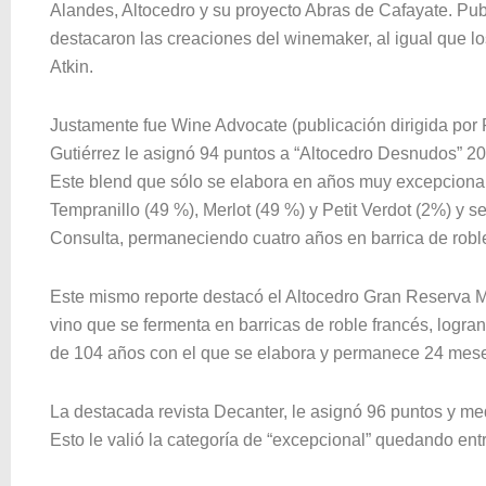
Alandes, Altocedro y su proyecto Abras de Cafayate. Pu
destacaron las creaciones del winemaker, al igual que lo
Atkin.
Justamente fue Wine Advocate (publicación dirigida por P
Gutiérrez le asignó 94 puntos a “Altocedro Desnudos” 201
Este blend que sólo se elabora en años muy excepcional
Tempranillo (49 %), Merlot (49 %) y Petit Verdot (2%) y s
Consulta, permaneciendo cuatro años en barrica de roble
Este mismo reporte destacó el Altocedro Gran Reserva M
vino que se fermenta en barricas de roble francés, logra
de 104 años con el que se elabora y permanece 24 mese
La destacada revista Decanter, le asignó 96 puntos y m
Esto le valió la categoría de “excepcional” quedando en