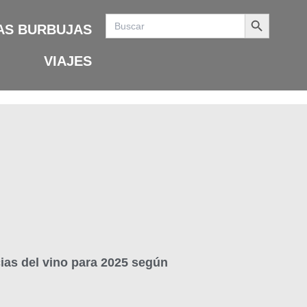
Search Button
Search
for:
AS BURBUJAS
VIAJES
ias del vino para 2025 según