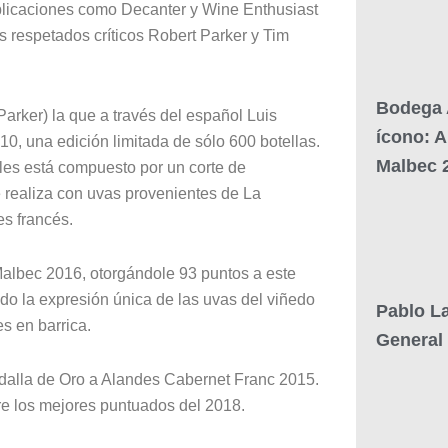
blicaciones como Decanter y Wine Enthusiast
s respetados críticos Robert Parker y Tim
Bodega 
arker) la que a través del español Luis
ícono: A
0, una edición limitada de sólo 600 botellas.
Malbec 
es está compuesto por un corte de
e realiza con uvas provenientes de La
s francés.
albec 2016, otorgándole 93 puntos a este
ndo la expresión única de las uvas del viñedo
Pablo L
s en barrica.
General
edalla de Oro a Alandes Cabernet Franc 2015.
tre los mejores puntuados del 2018.