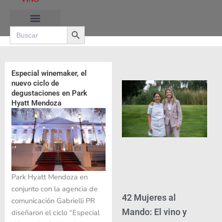
Ir
al
Search Button
contenido
Search
for:
RUTAS DE LAS BURBUJAS
Especial winemaker, el
nuevo ciclo de
degustaciones en Park
Hyatt Mendoza
Park Hyatt Mendoza en
conjunto con la agencia de
42 Mujeres al
comunicación Gabrielli PR
Mando: El vino y
diseñaron el ciclo “Especial