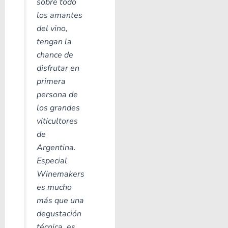
sobre todo
los amantes
del vino,
tengan la
chance de
disfrutar en
primera
persona de
los grandes
viticultores
de
Argentina.
Especial
Winemakers
es mucho
más que una
degustación
técnica, es