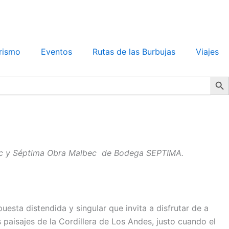
rismo
Eventos
Rutas de las Burbujas
Viajes
Search Bu
c y Séptima Obra Malbec
de Bodega SEPTIMA.
uesta distendida y singular que invita a disfrutar de a
paisajes de la Cordillera de Los Andes, justo cuando el