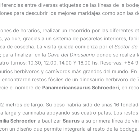
iferencias entre diversas etiquetas de las líneas de la bod
iones para descubrir los mejores maridajes como son las 
iones de horarios, realizar un recorrido por las diferentes e
 ya que, gracias a un sistema de pasarelas interiores, facil
oca de cosecha. La visita guiada comienza por el
Sector de
; para finalizar en la
Cava del Dinosaurio
donde se realiza 
uatro turnos: 10.30, 12.00, 14.00 Y 16.00 hs. Reservas: +54
osaurios herbívoros y carnívoros más grandes del mundo. En l
 encontraron restos fósiles de un dinosaurio herbívoro de 
pecie el nombre de
Panamericansaurus Schroederi
, en rec
12 metros de largo. Su peso habría sido de unas 16 tonelad
ola larga y caminaba apoyando sus cuatro patas. Los restos
ilia Schroeder
a bautizar
Saurus
a su primera línea de vin
on un diseño que permite integrarla al resto de la bodega.