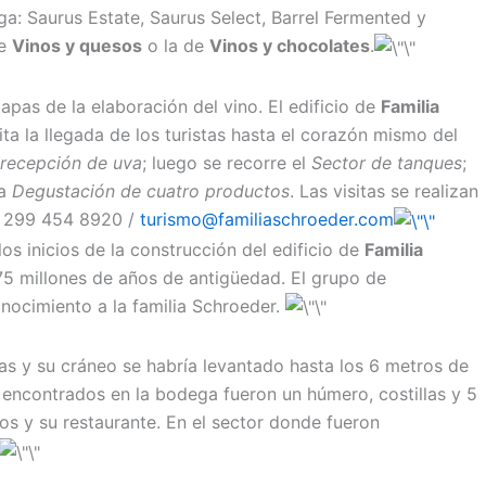
ega: Saurus Estate, Saurus Select, Barrel Fermented y
de
Vinos y quesos
o la de
Vinos y chocolates
.
tapas de la elaboración del vino. El edificio de
Familia
ita la llegada de los turistas hasta el corazón mismo del
 recepción de uva
; luego se recorre el
Sector de tanques
;
la
Degustación de cuatro productos
. Las visitas se realizan
 9 299 454 8920 /
turismo@familiaschroeder.com
os inicios de la construcción del edificio de
Familia
75 millones de años de antigüedad. El grupo de
onocimiento a la familia Schroeder.
as y su cráneo se habría levantado hasta los 6 metros de
 encontrados en la bodega fueron un húmero, costillas y 5
os y su restaurante. En el sector donde fueron