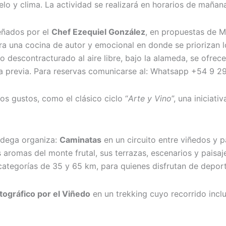
elo y clima. La actividad se realizará en horarios de mañan
señados por el
Chef Ezequiel González
, en propuestas de 
a una cocina de autor y emocional en donde se priorizan l
o descontracturado al aire libre, bajo la alameda, se ofrec
rva previa. Para reservas comunicarse al: Whatsapp +54 9 
os gustos, como el clásico ciclo “
Arte y Vino
”, una iniciat
 bodega organiza:
Caminatas
en un circuito entre viñedos y p
es aromas del monte frutal, sus terrazas, escenarios y paisaj
 categorías de 35 y 65 km, para quienes disfrutan de depor
otográfico por el Viñedo
en un trekking cuyo recorrido inclu