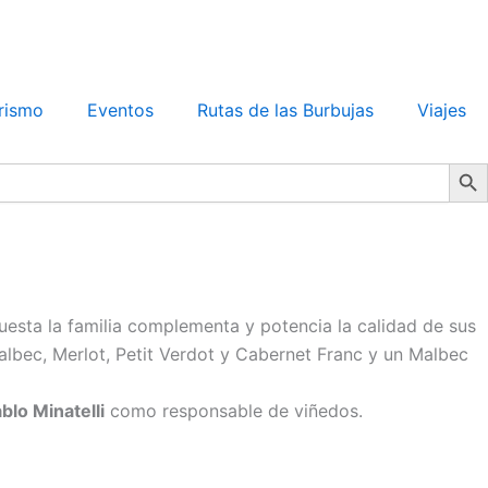
rismo
Eventos
Rutas de las Burbujas
Viajes
Search Bu
esta la familia complementa y potencia la calidad de sus
albec, Merlot, Petit Verdot y Cabernet Franc y un Malbec
blo Minatelli
como responsable de viñedos.