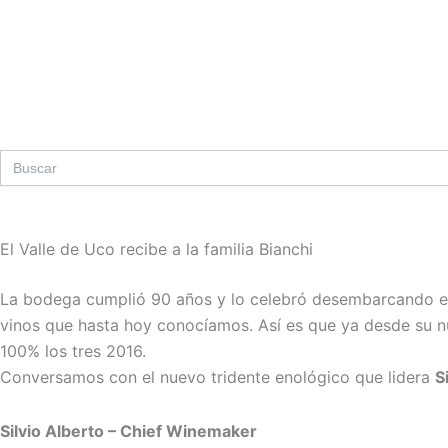
Ir
al
contenido
Search
for:
El Valle de Uco recibe a la familia Bianchi
La bodega cumplió 90 años y lo celebró desembarcando en 
vinos que hasta hoy conocíamos. Así es que ya desde su nu
100% los tres 2016.
Conversamos con el nuevo tridente enológico que lidera
S
Silvio Alberto – Chief Winemaker