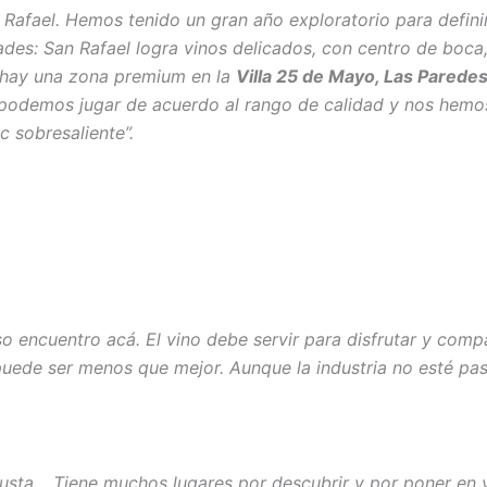
Rafael. Hemos tenido un gran año exploratorio para definir 
dades: San Rafael logra vinos delicados, con centro de bo
l hay una zona premium en la
Villa 25 de Mayo, Las Pared
podemos jugar de acuerdo al rango de calidad y nos hemos
c sobresaliente”.
so encuentro acá. El vino debe servir para disfrutar y com
 puede ser menos que mejor. Aunque la industria no esté 
justa… Tiene muchos lugares por descubrir y por poner en 