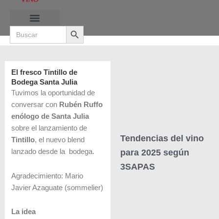
Ir
al
Search Button
contenido
Search
for:
RUTAS DE LAS BURBUJAS
El fresco Tintillo de
Bodega Santa Julia
Tuvimos la oportunidad de
conversar con
Rubén Ruffo
enólogo de Santa Julia
sobre el lanzamiento de
Tendencias del vino
Tintillo
, el nuevo blend
para 2025 según
lanzado desde la bodega.
3SAPAS
Agradecimiento: Mario
Javier Azaguate (sommelier)
La idea