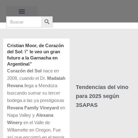
Ir
al
Search Button
contenido
Search
for:
RUTAS DE LAS BURBUJAS
Cristian Moor, de Corazón
del Sol: \” le veo un gran
futuro a la Garnacha en
Argentina\”
Corazón del Sol
nace en
2008, cuando el Dr.
Madaiah
Revana
llega a Mendoza
Tendencias del vino
buscando sumar su tercer
para 2025 según
bodega a las ya prestigiosas
3SAPAS
Revana Family Vineyard
en
Napa Valley y
Alexana
Winery
en el Valle de
Willamette en Oregon. Fue
así que encontró en el terroir