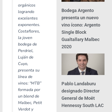
orgánicos
Bodega Argento
logrando
presenta un nuevo
excelentes
exponentes.
vino ícono: Argento
Costaflores,
Single Block
la joven
Gualtallary Malbec
bodega de
2020
Perdriel,
Luján de
Cuyo,
presenta su
línea de
vinos: “MTB”
Pablo Landaburu
formada por
designado Director
un blend de
General de Moët
Malbec, Petit
Hennessy South LAC
Verdot y