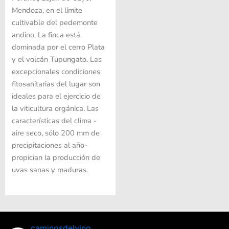
Mendoza, en el límite
cultivable del pedemonte
andino. La finca está
dominada por el cerro Plata
y el volcán Tupungato. Las
excepcionales condiciones
fitosanitarias del lugar son
ideales para el ejercicio de
la viticultura orgánica. Las
características del clima -
aire seco, sólo 200 mm de
precipitaciones al año-
propician la producción de
uvas sanas y maduras.
caminosdelvino