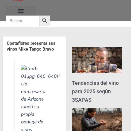
Ir
al
Search Button
contenido
Search
for:
Costaflores presenta sus
vinos Mike Tango Bravo
Tendencias del vino
Un
para 2025 según
empresario
de Arizona
3SAPAS
fundó su
propia
bodega de
vinos