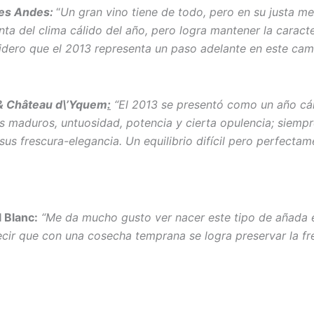
des Andes:
“
Un gran vino tiene de todo, pero en su justa m
onta del clima cálido del año, pero logra mantener la caract
idero que el 2013 representa un paso adelante en este cam
 & Château d\’Yquem
:
“El 2013 se presentó como un año cál
maduros, untuosidad, potencia y cierta opulencia; siempre
us frescura-elegancia. Un equilibrio difícil pero perfectam
 Blanc:
“Me da mucho gusto ver nacer este tipo de añada e
ir que con una cosecha temprana se logra preservar la fresc