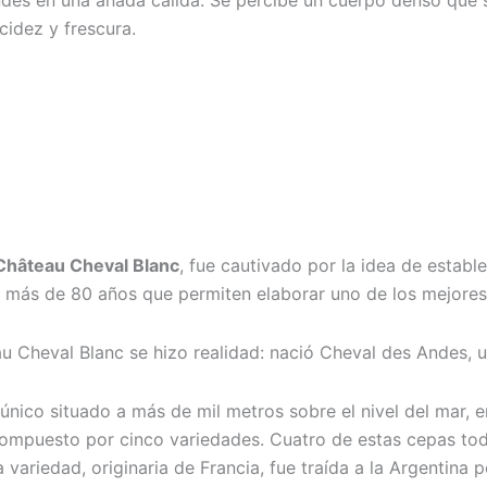
des en una añada cálida. Se percibe un cuerpo denso que 
cidez y frescura.
Château Cheval Blanc
, fue cautivado por la idea de establ
de más de 80 años que permiten elaborar uno de los mejore
au Cheval Blanc se hizo realidad: nació Cheval des Andes,
r único situado a más de mil metros sobre el nivel del mar,
ompuesto por cinco variedades. Cuatro de estas cepas toda
 variedad, originaria de Francia, fue traída a la Argentina 