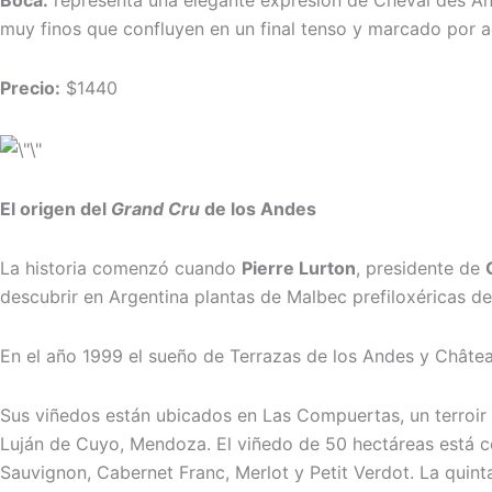
Boca:
representa una elegante expresión de Cheval des An
muy finos que confluyen en un final tenso y marcado por a
Precio:
$1440
El origen del
Grand Cru
de los Andes
La historia comenzó cuando
Pierre Lurton
, presidente de
descubrir en Argentina plantas de Malbec prefiloxéricas 
En el año 1999 el sueño de Terrazas de los Andes y Châte
Sus viñedos están ubicados en Las Compuertas
,
un terroi
Luján de Cuyo, Mendoza. El viñedo de 50 hectáreas está c
Sauvignon, Cabernet Franc, Merlot y Petit Verdot. La quinta