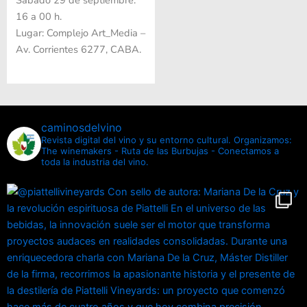
16 a 00 h.
Lugar: Complejo Art_Media –
Av. Corrientes 6277, CABA.
caminosdelvino
Revista digital del vino y su entorno cultural.
Organizamos:
The winemakers - Ruta de las Burbujas - Conectamos a
toda la industria del vino.