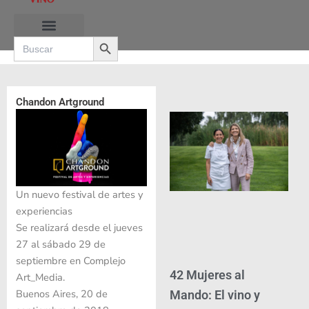
Ir
al
Search Button
contenido
Search
for:
RUTAS DE LAS BURBUJAS
Chandon Artground
Un nuevo festival de artes y
experiencias
Se realizará desde el jueves
27 al sábado 29 de
septiembre en Complejo
42 Mujeres al
Art_Media.
Buenos Aires, 20 de
Mando: El vino y