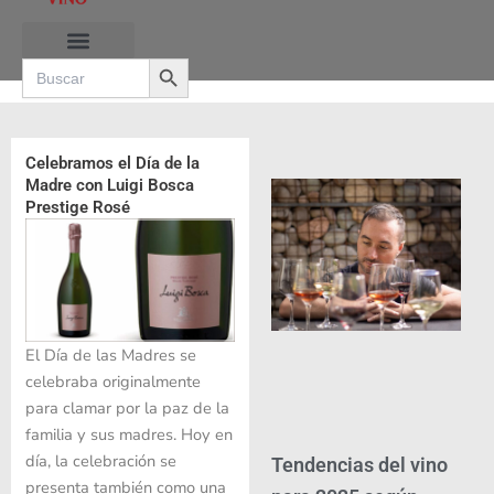
Ir
al
Search Button
contenido
Search
for:
RUTAS DE LAS BURBUJAS
Celebramos el Día de la
Madre con Luigi Bosca
Prestige Rosé
El Día de las Madres se
celebraba originalmente
para clamar por la paz de la
familia y sus madres. Hoy en
día, la celebración se
Tendencias del vino
presenta también como una