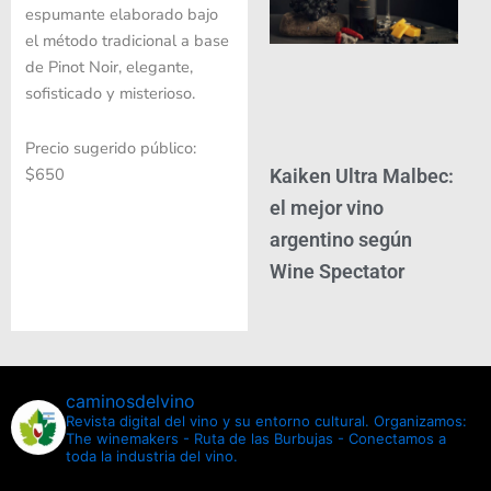
espumante elaborado bajo
el método tradicional a base
de Pinot Noir, elegante,
sofisticado y misterioso.
Precio sugerido público:
$650
Kaiken Ultra Malbec:
el mejor vino
argentino según
Wine Spectator
caminosdelvino
Revista digital del vino y su entorno cultural.
Organizamos:
The winemakers - Ruta de las Burbujas - Conectamos a
toda la industria del vino.