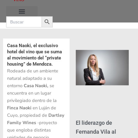
Ir
al
Search Button
contenido
Search
for:
RUTAS DE LAS BURBUJAS
Casa Naoki, el exclusivo
hotel del vino que se suma
al movimiento del “private
housing” de Mendoza.
Rodeada de un ambiente
natural adaptado a su
entorno
Casa
Naoki
,
se
encuentra en un lugar
privilegiado dentro de la
Finca
Naoki
en Luján de
Cuyo, propiedad de
Dartley
El liderazgo de
Family Wines
-proyecto
que engloba distintas
Fernanda Vila al
unidades de negocio