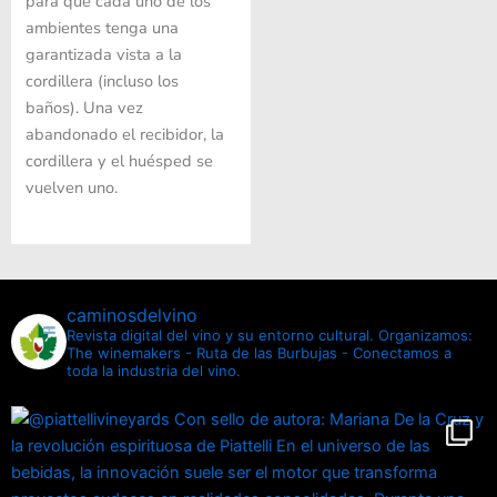
para que cada uno de los
ambientes tenga una
garantizada vista a la
cordillera (incluso los
baños). Una vez
abandonado el recibidor, la
cordillera y el huésped se
vuelven uno.
caminosdelvino
Revista digital del vino y su entorno cultural.
Organizamos:
The winemakers - Ruta de las Burbujas - Conectamos a
toda la industria del vino.