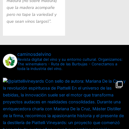
madura (no sobre madura)
que la madera acompañe
pero no tape la variedad y
que sean vinos largos\”.
caminosdelvino
Revista digital del vino y su entorno cultural.
Organizamos:
The winemakers - Ruta de las Burbujas - Conectamos a
toda la industria del vino.