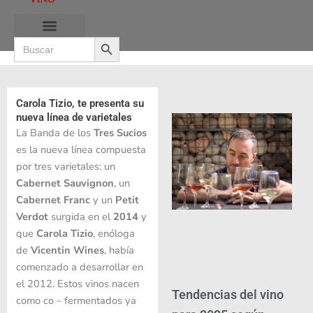
Ir
al
Search Button
contenido
Search
for:
RUTAS DE LAS BURBUJAS
Carola Tizio, te presenta su
nueva línea de varietales
La Banda de los
Tres Sucios
es la nueva línea
compuesta
por tres
varietales: un
Cabernet Sauvignon
, un
Cabernet Franc
y un
Petit
Verdot
surgida en el
2014
y
que
Carola Tizio
, enóloga
de
Vicentin Wines
, había
comenzado a desarrollar en
el 2012. Estos vinos nacen
Tendencias del vino
como co – fermentados ya