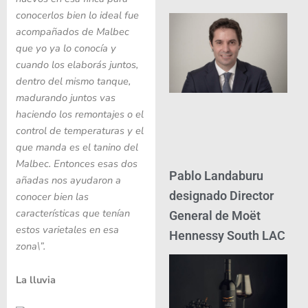
conocerlos bien lo ideal fue
acompañados de Malbec
que yo ya lo conocía y
cuando los elaborás juntos,
dentro del mismo tanque,
madurando juntos vas
haciendo los remontajes o el
control de temperaturas y el
que manda es el tanino del
Malbec. Entonces esas dos
Pablo Landaburu
añadas nos ayudaron a
designado Director
conocer bien las
características que tenían
General de Moët
estos varietales en esa
Hennessy South LAC
zona\”.
La lluvia