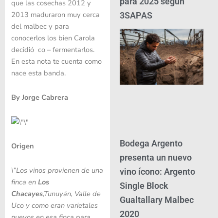
para 2025 según
que las cosechas 2012 y
2013 maduraron muy cerca
3SAPAS
del malbec y para
conocerlos los bien Carola
decidió co – fermentarlos.
En esta nota te cuenta como
nace esta banda.
By Jorge Cabrera
Bodega Argento
Origen
presenta un nuevo
\”Los vinos provienen de una
vino ícono: Argento
finca en
Los
Single Block
Chacayes
,Tunuyán, Valle de
Gualtallary Malbec
Uco y como eran varietales
2020
nuevos en esa finca para