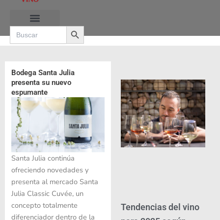
Ir
al
Search Button
contenido
Search
for:
RUTAS DE LAS BURBUJAS
Bodega Santa Julia
presenta su nuevo
espumante
Santa Julia continúa
ofreciendo novedades y
presenta al mercado Santa
Julia Classic Cuvée, un
concepto totalmente
Tendencias del vino
diferenciador dentro de la