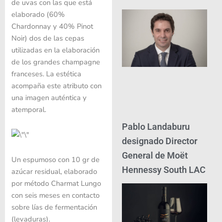
de uvas con las que está
elaborado (60%
Chardonnay y 40% Pinot
Noir) dos de las cepas
utilizadas en la elaboración
de los grandes champagne
franceses. La estética
acompaña este atributo con
una imagen auténtica y
atemporal.
Pablo Landaburu
designado Director
General de Moët
Un espumoso con 10 gr de
Hennessy South LAC
azúcar residual, elaborado
por método Charmat Lungo
con seis meses en contacto
sobre lías de fermentación
(levaduras).