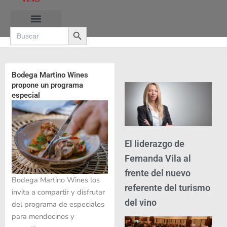
Ir
al
Search Button
contenido
Search
for:
Bodega Martino Wines
propone un programa
especial
El liderazgo de
Fernanda Vila al
frente del nuevo
Bodega Martino Wines los
referente del turismo
invita a compartir y disfrutar
del vino
del programa de especiales
para mendocinos y