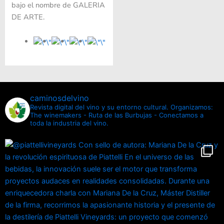
bajo el nombre de GALERIA
DE ARTE.
caminosdelvino
Revista digital del vino y su entorno cultural.
Organizamos:
The winemakers - Ruta de las Burbujas - Conectamos a
toda la industria del vino.