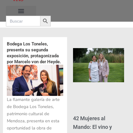
Ir
al
Search Button
contenido
Search
for:
RUTAS DE LAS BURBUJAS
Bodega Los Toneles,
presenta su segunda
exposición, protagonizada
por Marcelo von der Heyde.
La flamante galería de arte
de Bodega Los Toneles,
patrimonio cultural de
42 Mujeres al
Mendoza, presenta en esta
Mando: El vino y
oportunidad la obra de