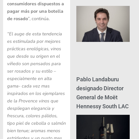
consumidores
dispuestos a
pagar más
por una botella
de rosado
”, continúa.
“El auge de esta tendencia
es estimulada por mejores
prácticas enológicas, vinos
que desde su origen en el
viñedo son pensados para
ser rosados y su estilo –
especialmente en alta
Pablo Landaburu
gama- cada vez mas
designado Director
inspirados en los ejemplares
General de Moët
de la Provence vinos que
Hennessy South LAC
despliegan elegancia y
frescura, colores pálidos,
tipo piel de cebolla o salmón
bien tenue; aromas menos
estridentes y un gusto mas