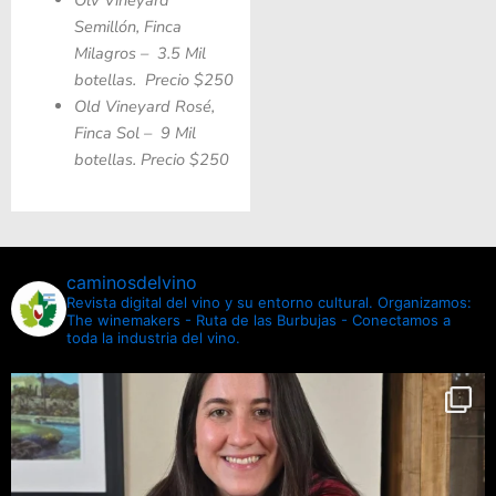
Semillón, Finca
Milagros – 3.5 Mil
botellas. Precio $250
Old Vineyard Rosé,
Finca Sol – 9 Mil
botellas. Precio $250
caminosdelvino
Revista digital del vino y su entorno cultural.
Organizamos:
The winemakers - Ruta de las Burbujas - Conectamos a
toda la industria del vino.