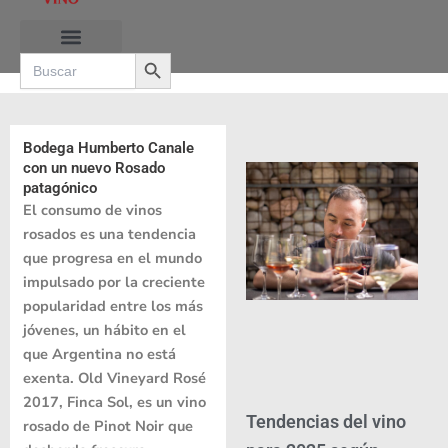
Ir
al
Search Button
contenido
Search
for:
RUTAS DE LAS BURBUJAS
Bodega Humberto Canale
con un nuevo Rosado
patagónico
El consumo de vinos
rosados es una tendencia
que progresa en el mundo
impulsado por la creciente
popularidad entre los más
jóvenes, un hábito en el
que Argentina no está
exenta. Old Vineyard Rosé
2017, Finca Sol, es un vino
Tendencias del vino
rosado de Pinot Noir que