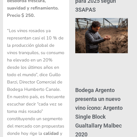
para 2025 según
desborda frescura,
suavidad y refinamiento.
3SAPAS
Precio $ 250.
“Los vinos rosados ya
representan casi el 10 % de
la producción global de
vinos tranquilos, su consumo
ha elevado en un 20%
desde los últimos años en
todo el mundo”, dice Guillo
Barzi, Director Comercial de
Bodega Humberto Canale.
Bodega Argento
En nuestro país, es frecuente
presenta un nuevo
escuchar decir “cada vez se
vino ícono: Argento
toma más rosado”
Single Block
constituyendo un segmento
Gualtallary Malbec
del mercado con propuestas
donde hoy rige la
calidad
y
2020