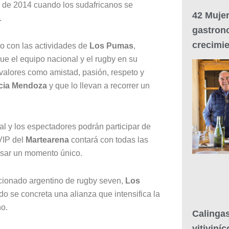
o de 2014 cuando los sudafricanos se
42 Mujer
.
gastron
crecimi
o con las actividades de
Los Pumas
,
e el equipo nacional y el rugby en su
 valores como amistad, pasión, respeto y
cia Mendoza
y que lo llevan a recorrer un
al y los espectadores podrán participar de
VIP del
Martearena
contará con todas las
asar un momento único.
cionado argentino de rugby seven,
Los
do se concreta una alianza que intensifica la
no.
Calingas
vitiviníc