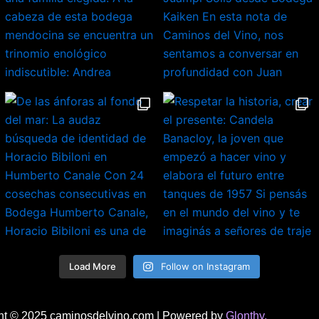
Load More
Follow on Instagram
ht © 2025 caminosdelvino.com | Powered by
Glonthy.