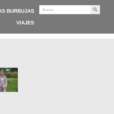
Search Button
Search
for:
AS BURBUJAS
VIAJES