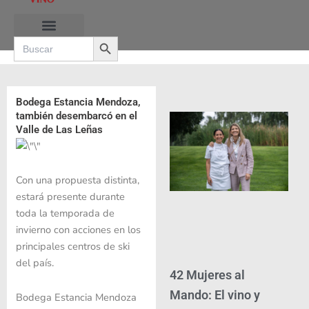
Ir
al
Search Button
contenido
Search
for:
RUTAS DE LAS BURBUJAS
Bodega Estancia Mendoza,
también desembarcó en el
Valle de Las Leñas
Con una propuesta distinta,
estará presente durante
toda la temporada de
invierno con acciones en los
principales centros de ski
del país.
42 Mujeres al
Mando: El vino y
Bodega Estancia Mendoza