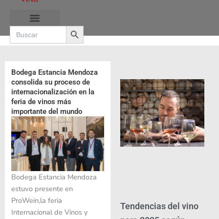
Ir
al
Search Button
contenido
Search
for:
RUTAS DE LAS BURBUJAS
Bodega Estancia Mendoza
consolida su proceso de
internacionalización en la
feria de vinos más
importante del mundo
Bodega Estancia Mendoza
estuvo presente en
ProWein,la feria
Tendencias del vino
Internacional de Vinos y