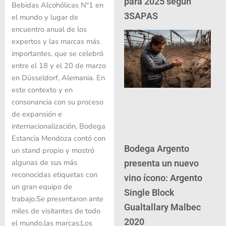
para 2025 según
Bebidas Alcohólicas Nº1 en
3SAPAS
el mundo y lugar de
encuentro anual de los
expertos y las marcas más
importantes, que se celebró
entre el 18 y el 20 de marzo
en Düsseldorf, Alemania. En
este contexto y en
consonancia con su proceso
de expansión e
internacionalización, Bodega
Estancia Mendoza contó con
Bodega Argento
un stand propio y mostró
algunas de sus más
presenta un nuevo
reconocidas etiquetas con
vino ícono: Argento
un gran equipo de
Single Block
trabajo.Se presentaron ante
Gualtallary Malbec
miles de visitantes de todo
2020
el mundo,las marcas:Los