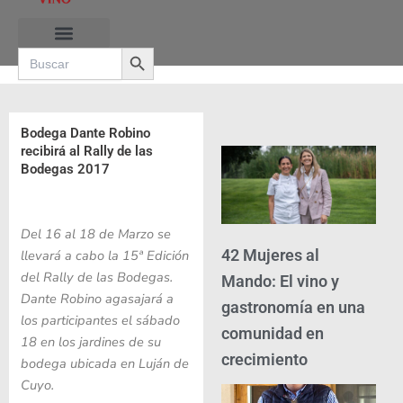
Ir
al
Search Button
contenido
Search
for:
Bodega Dante Robino
recibirá al Rally de las
Bodegas 2017
D
el 16 al 18 de Marzo se
42 Mujeres al
llevará a cabo la 15ª Edición
del Rally de las Bodegas.
Mando: El vino y
Dante Robino agasajará a
gastronomía en una
los participantes el sábado
comunidad en
18 en los jardines de su
crecimiento
bodega ubicada en Luján de
Cuyo.