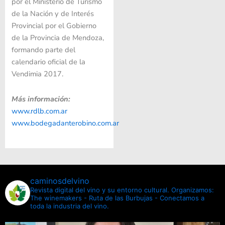
por el Ministerio de Turismo
de la Nación y de Interés
Provincial por el Gobierno
de la Provincia de Mendoza,
formando parte del
calendario oficial de la
Vendimia 2017.
Más información:
www.rdlb.com.ar
www.bodegadanterobino.com.ar
caminosdelvino
Revista digital del vino y su entorno cultural.
Organizamos:
The winemakers - Ruta de las Burbujas - Conectamos a
toda la industria del vino.