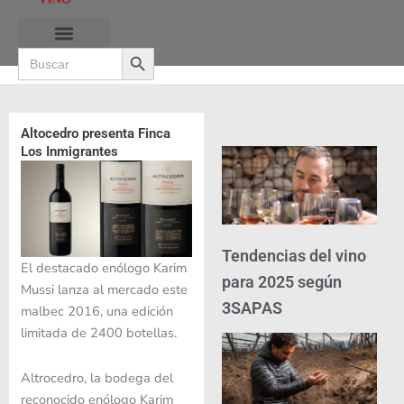
Ir
al
Search Button
contenido
Search
for:
Altocedro presenta Finca
Los Inmigrantes
Tendencias del vino
El destacado enólogo Karim
para 2025 según
Mussi lanza al mercado este
3SAPAS
malbec 2016, una edición
limitada de 2400 botellas.
Altrocedro, la bodega del
reconocido enólogo Karim