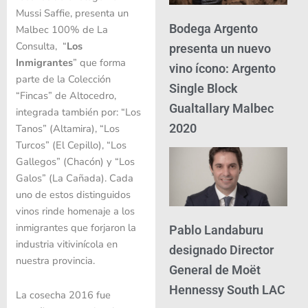
Mussi Saffie, presenta un
Bodega Argento
Malbec 100% de La
Consulta, “
Los
presenta un nuevo
Inmigrantes
” que forma
vino ícono: Argento
parte de la Colección
Single Block
“Fincas” de Altocedro,
Gualtallary Malbec
integrada también por: “Los
2020
Tanos” (Altamira), “Los
Turcos” (El Cepillo), “Los
Gallegos” (Chacón) y “Los
Galos” (La Cañada). Cada
uno de estos distinguidos
vinos rinde homenaje a los
inmigrantes que forjaron la
Pablo Landaburu
industria vitivinícola en
designado Director
nuestra provincia.
General de Moët
Hennessy South LAC
La cosecha 2016 fue