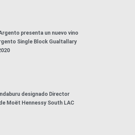
rgento presenta un nuevo vino
rgento Single Block Gualtallary
2020
ndaburu designado Director
 de Moët Hennessy South LAC