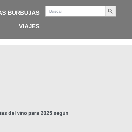
Search Button
Search
for:
AS BURBUJAS
VIAJES
as del vino para 2025 según