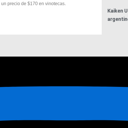
 un precio de $170 en vinotecas.
Kaiken U
argentin